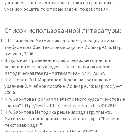
уровне математической подготовки по сравнению с
умением решать текстовые задачи по действиям.
Список использованной литературы:
Г.Н. Тимофеев Математика для поступающих в вузы.
Учебное пособие. Текстовые задачи.– Йошкар-Ола: Мар.
гос. ун-т, 2006г.
В. Булынин Применение графических методов при
решении текстовых задач. – Еженедельная учебно-
методическая газета «Математика», №14, 2005г.
Н.И. Попов, А.Н. Марасанов Задачи на составление
уравнений. Учебное пособие. Йошкар-Ола: Мар. гос. ун-т,
2003г.
Н.А. Зарипова Программа элективного курса "Текстовые
задачи". http://festival.1september.ru/articles/310281/
Н.А. Зарипова Методика решения задач группы vts.
Материалы к проведению элективного курса "Решение
текстовых задач"
http://festival.1september.ru/articles/415044/