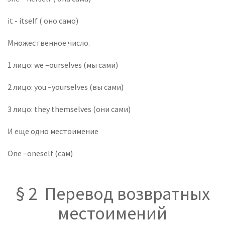
it - itself ( оно само)
Множественное число.
1 лицо: we –ourselves (мы сами)
2 лицо: you –yourselves (вы сами)
3 лицо: they themselves (они сами)
И еще одно местоимение
One –oneself (сам)
§ 2 Перевод возвратных
местоимений