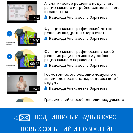
Аналитическое решение модульного
рационального и дробно-рационального
неравенства
Надежда Алексеевна Зарипова
11:24
Функционально-графический метод
решения квадратных неравенств
Надежда Алексеевна Зарипова
12:20
Функционально-графический способ
решения рационального и дробно-
рационального неравенства
08:42
Надежда Алексеевна Зарипова
Геометрическое решение модульного
линейного неравенства, содержащего 1
модуль
Надежда Алексеевна Зарипова
12:42
Графический способ решения модульного
рационального и дробно-рационального
неравенства
10:06
Надежда Алексеевна Зарипова
ПОДПИШИСЬ И БУДЬ В КУРСЕ
Графическое решение модульного
квадратного неравенства
НОВЫХ СОБЫТИЙ И НОВОСТЕЙ!
Надежда Алексеевна Зарипова