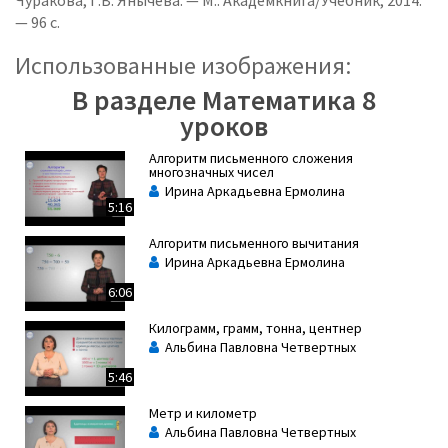
Чуракова, Г.В. Янычева. — М.: Академкнига/Учебник, 2014.
— 96 с.
Использованные изображения:
В разделе Математика 8
уроков
Алгоритм письменного сложения
многозначных чисел
Ирина Аркадьевна Ермолина
5:16
Алгоритм письменного вычитания
Ирина Аркадьевна Ермолина
6:06
Килограмм, грамм, тонна, центнер
Альбина Павловна Четвертных
5:46
Метр и километр
Альбина Павловна Четвертных