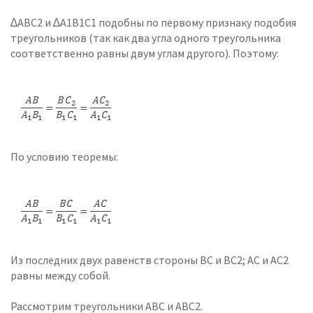
∆АВС2 и ∆А1В1С1 подобны по первому признаку подобия
треугольников (так как два угла одного треугольника
соответственно равны двум углам другого). Поэтому:
По условию теоремы:
Из последних двух равенств стороны ВС и ВС2; АС и АС2
равны между собой.
Рассмотрим треугольники АВС и АВС2.