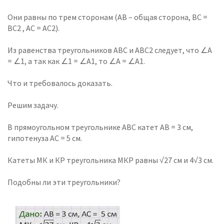
Они равны по трем сторонам (АВ – общая сторона, ВС =
ВС2 , АС = АС2).
Из равенства треугольников АВС и АВС2 следует, что ∠А
= ∠1, а так как ∠1 = ∠А1, то ∠А = ∠А1.
Что и требовалось доказать.
Решим задачу.
В прямоугольном треугольнике АВС катет АВ = 3 см,
гипотенуза АС = 5 см.
Катеты МК и КР треугольника МКР равны √27 см и 4√3 см.
Подобны ли эти треугольники?