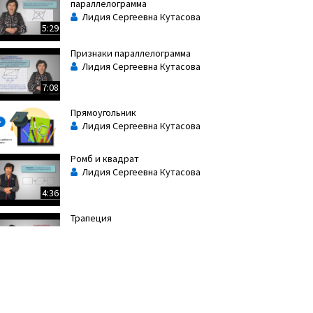
параллелограмма
Лидия Сергеевна Кутасова
5:29
Признаки параллелограмма
Лидия Сергеевна Кутасова
7:08
Прямоугольник
Лидия Сергеевна Кутасова
Ромб и квадрат
Лидия Сергеевна Кутасова
4:36
Трапеция
Лидия Сергеевна Кутасова
7:08