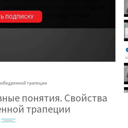
Ь ПОДПИСКУ
внобедренной трапеции
вные понятия. Свойства
енной трапеции