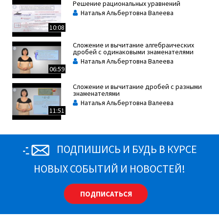
Решение рациональных уравнений
Наталья Альбертовна Валеева
10:08
Сложение и вычитание алгебраических
дробей с одинаковыми знаменателями
Наталья Альбертовна Валеева
06:59
Сложение и вычитание дробей с разными
знаменателями
Наталья Альбертовна Валеева
11:51
Степень с отрицательным целым
показателем
Наталья Альбертовна Валеева
ПОДПИШИСЬ И БУДЬ В КУРСЕ
09:04
Умножение и деление алгебраических
НОВЫХ СОБЫТИЙ И НОВОСТЕЙ!
дробей. Возведение алгебраической дроби
в степень
Наталья Альбертовна Валеева
09:27
ПОДПИСАТЬСЯ