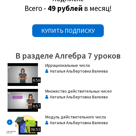
Всего -
49 рублей
в месяц!
КУПИТЬ ПОДПИСКУ
В разделе Алгебра 7 уроков
Иррациональные числа
Наталья Альбертовна Валеева
6:56
Множество действительных чисел
Наталья Альбертовна Валеева
6:57
Модуль действительного числа
Наталья Альбертовна Валеева
06:53
где m – целое число, n– натуральное число.