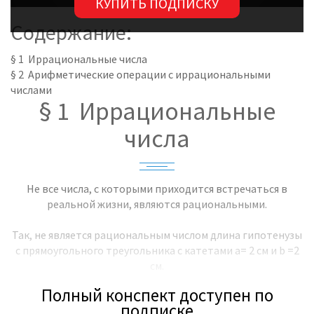
КУПИТЬ ПОДПИСКУ
Содержание:
§ 1 Иррациональные числа
§ 2 Арифметические операции с иррациональными
числами
§ 1 Иррациональные
числа
Не все числа, с которыми приходится встречаться в
реальной жизни, являются рациональными.
Так, не является рациональным числом длина гипотенузы
с прямоугольного треугольника с катетами a= 2 см и b =2
см.
Полный конспект доступен по
По теореме Пифагора длина гипотенузы равна:
подписке