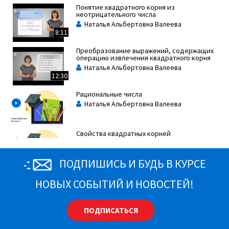
Понятие квадратного корня из
В математике принято называть его иррациональным
неотрицательного числа
Наталья Альбертовна Валеева
числом.
8:11
Примерами иррациональных чисел являются:
Преобразование выражений, содержащих
операцию извлечения квадратного корня
Наталья Альбертовна Валеева
12:30
Рациональные числа
Наталья Альбертовна Валеева
Свойства квадратных корней
Наталья Альбертовна Валеева
08:41
ПОДПИШИСЬ И БУДЬ В КУРСЕ
Если длину любой окружности разделить на ее диаметр,
то в частном получится иррациональное число (число Пи
НОВЫХ СОБЫТИЙ И НОВОСТЕЙ!
) π = 3,14159...
ПОДПИСАТЬСЯ