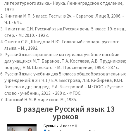
литературного языка.- Наука. Ленинградское отделение,
1979.
Книгина М.П. 5 класс. Тесты: в 2ч. - Саратов: Лицей, 2006. -
Ч.1.- 64 с.
Никитина Е.И. Русский язык.Русская речь. 5 класс. 19-е изд.,
стер. - М.: 2010. - 192 с.
Ожегов С.И., Шведова Н.Ю. Толковый словарь русского
языка. - М. , 1992.
Русский язык справочные материалы: учебное пособие
для учащихся М.Т. Баранов, Т.А. Костяева, А.В. Прудникова;
под ред. Н.М. Шанского. - М.: Просвещение, 1993. - 287 с.
Русский язык: учебник для 5 класса общеобразовательных
учреждений: в 2ч. Ч.1 / Е.А. Быстрова, Л.В. Кибирева, Ю.Н.
Гостева и др.; под ред. Е.А. Быстровой. - М.: ООО «Русское
слово - учебник», 2013. - 280 с. - ФГОС.
Шанский Н.М. В мире слов. М., 1985.
В разделе Русский язык 13
уроков
Буквы Ы-И после Ц