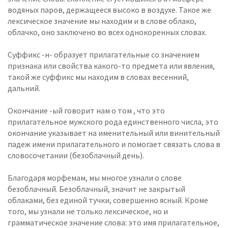
водяных паров, держащееся высоко в воздухе. Такое же
лексическое значение мы находим и в слове облако,
облачко, оно заключено во всех однокоренных словах.
Суффикс -н- образует прилагательные со значением
признака или свойства какого-то предмета или явления,
такой же суффикс мы находим в словах весенний,
дальний.
Окончание -ый говорит нам о том , что это
прилагательное мужского рода единственного числа, это
окончание указывает на именительный или винительный
падеж имени прилагательного и помогает связать слова в
словосочетании (безоблачный день).
Благодаря морфемам, мы многое узнали о слове
безоблачный. Безоблачный, значит не закрытый
облаками, без единой тучки, совершенно ясный. Кроме
того, мы узнали не только лексическое, но и
грамматическое значение слова: это имя прилагательное,