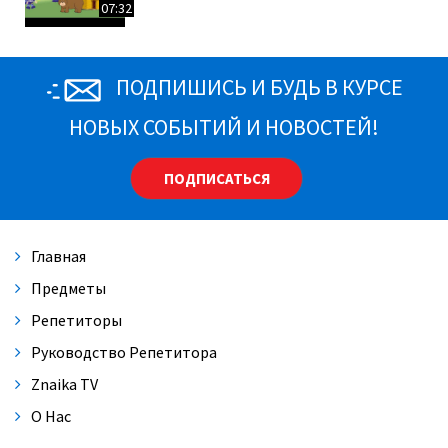
07:32
Морфемный разбор слова
Елена Александровна Ерёмина
ПОДПИШИСЬ И БУДЬ В КУРСЕ
4:39
НОВЫХ СОБЫТИЙ И НОВОСТЕЙ!
Окончание и основа слова
Елена Александровна Ерёмина
8:58
ПОДПИСАТЬСЯ
Правописание корней с чередованием
согласных и гласных звуков
Елена Александровна Ерёмина
Главная
5:17
Предметы
Правописание приставок. Правописание
приставок на -З и -С
Репетиторы
Елена Александровна Ерёмина
05:29
Руководство Репетитора
Znaika TV
Приставки ПРЕ- и ПРИ-
Елена Александровна Ерёмина
О Нас
06:20