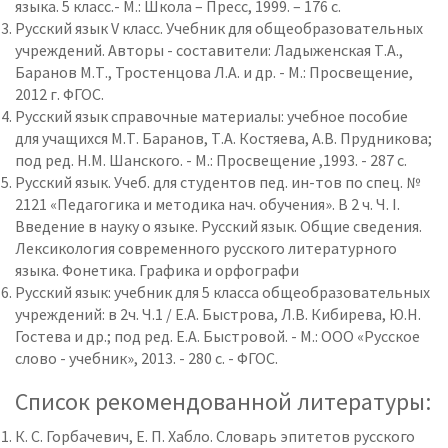
языка. 5 класс.- М.: Школа – Пресс, 1999. – 176 с.
Русский язык V класс. Учебник для общеобразовательных
учреждений. Авторы - составители: Ладыженская Т.А.,
Баранов М.Т., Тростенцова Л.А. и др. - М.: Просвещение,
2012 г. ФГОС.
Русский язык справочные материалы: учебное пособие
для учащихся М.Т. Баранов, Т.А. Костяева, А.В. Прудникова;
под ред. Н.М. Шанского. - М.: Просвещение ,1993. - 287 с.
Русский язык. Учеб. для студентов пед. ин-тов по спец. №
2121 «Педагогика и методика нач. обучения». В 2 ч. Ч. I.
Введение в науку о языке. Русский язык. Общие сведения.
Лексикология современного русского литературного
языка. Фонетика. Графика и орфографи
Русский язык: учебник для 5 класса общеобразовательных
учреждений: в 2ч. Ч.1 / Е.А. Быстрова, Л.В. Кибирева, Ю.Н.
Гостева и др.; под ред. Е.А. Быстровой. - М.: ООО «Русское
слово - учебник», 2013. - 280 с. - ФГОС.
Список рекомендованной литературы:
К. С. Горбачевич, Е. П. Хабло. Словарь эпитетов русского