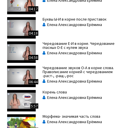
Елена Александровна Ерёмина
04:17
Буквы Ы-И в корне после приставок
Елена Александровна Ерёмина
04:18
Чередование Е-И в корне. Чередование
гласных О-Е с нулем звука
Елена Александровна Ерёмина
04:58
Чередование звуков О-А в корне слова.
Правописание корней с чередованием
-раст-, -ращ-,-рос
Елена Александровна Ерёмина
06:44
Корень слова
Елена Александровна Ерёмина
5:57
Морфема- значимая часть слова
Елена Александровна Ерёмина