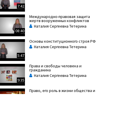
7:42
Международно-правовая защита
жертв вооруженных конфликтов
Наталия Сергеевна Тетерина
08:40
Основы конституционного строя РФ
Наталия Сергеевна Тетерина
5:47
Права и свободы человека и
гражданина
Наталия Сергеевна Тетерина
9:35
Право, его роль в жизни общества и
государства
Наталия Сергеевна Тетерина
7:43
Право на образование
Наталия Сергеевна Тетерина
5:23