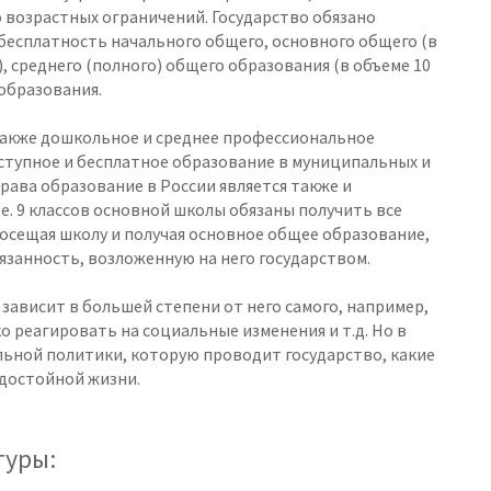
 возрастных ограничений. Государство обязано
есплатность начального общего, основного общего (в
 среднего (полного) общего образования (в объеме 10
образования.
также дошкольное и среднее профессиональное
ступное и бесплатное образование в муниципальных и
рава образование в России является также и
е. 9 классов основной школы обязаны получить все
. Посещая школу и получая основное общее образование,
язанность, возложенную на него государством.
ависит в большей степени от него самого, например,
ко реагировать на социальные изменения и т.д. Но в
льной политики, которую проводит государство, какие
 достойной жизни.
туры: