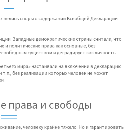
ах велись споры о содержании Всеобщей Декларации
ции. Западные демократические страны считали, что
е и политические права как основные, без
есвободным существом и деградирует как личность.
ретьего мира» настаивали на включении в декларацию
и т.п., без реализации которых человек не может
и.
е права и свободы
живание, человеку крайне тяжело. Но и гарантировать