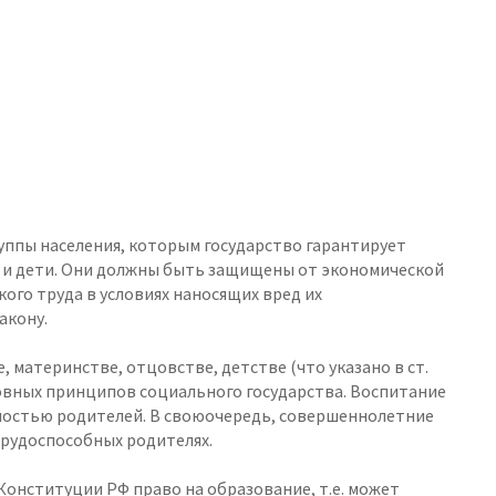
уппы населения, которым государство гарантирует
 и дети. Они должны быть защищены от экономической
ого труда в условиях наносящих вред их
акону.
, материнстве, отцовстве, детстве (что указано в ст.
новных принципов социального государства. Воспитание
ностью родителей. В своюочередь, совершеннолетние
рудоспособных родителях.
 Конституции РФ право на образование, т.е. может