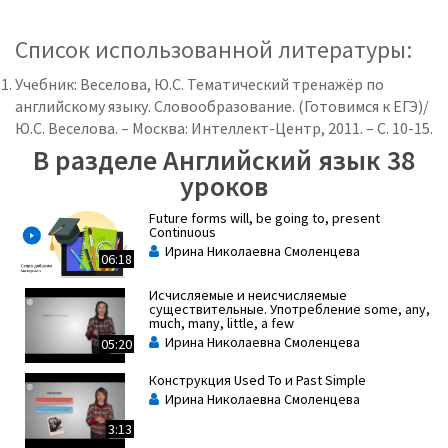
Список использованной литературы:
Учебник: Веселова, Ю.С. Тематический тренажёр по
английскому языку. Словообразование. (Готовимся к ЕГЭ)/
Ю.С. Веселова. – Москва: Интеллект-Центр, 2011. – С. 10-15.
В разделе Английский язык 38
уроков
Future forms will, be going to, present
Continuous
Ирина Николаевна Смоленцева
06:18
Исчисляемые и неисчисляемые
существительные. Употребление some, any,
much, many, little, a few
Ирина Николаевна Смоленцева
05:20
Конструкция Used To и Past Simple
Ирина Николаевна Смоленцева
3:13