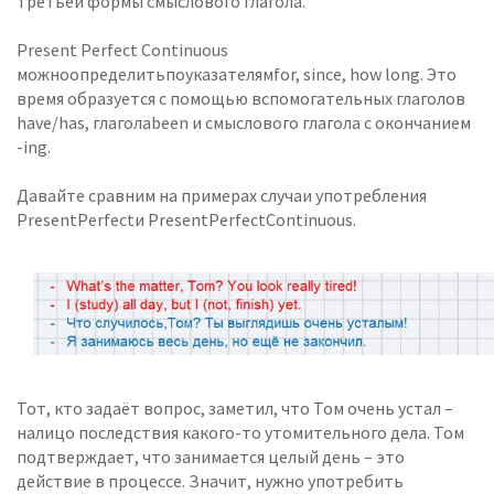
третьей формы смыслового глагола.
Present Perfect Continuous
можноопределитьпоуказателямfor, since, how long. Это
время образуется с помощью вспомогательных глаголов
have/has, глаголаbeen и смыслового глагола с окончанием
-ing.
Давайте сравним на примерах случаи употребления
PresentPerfectи PresentPerfectContinuous.
Тот, кто задаёт вопрос, заметил, что Том очень устал –
налицо последствия какого-то утомительного дела. Том
подтверждает, что занимается целый день – это
действие в процессе. Значит, нужно употребить