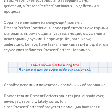
Итак, PresentPerfect говорит о завершившемся
действии, а PresentPerfectContinuous – о действии в
процессе.
Обратите внимание на следующий момент.
PresentPerfectContinuousне употребляется с некоторыми
глаголами, выражающими чувства, эмоции, ощущения и
некоторыми другими. Например: like, hate, know,
understand, believe, have (взначении «иметь») ит. д. В этом
случае употребляется PresentPerfect. Например:
Давайте вспомним показатели времён и их образование.
Показателями PresentPerfectявляются just, already, ever,
never, yet, recently, lately, sofar, for,
since.PresentPerfectобразуется с помощью have/has и