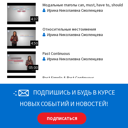
Модальные глаголы can, must, have to, should
Ирина Николаевна Смоленцева
4:37
Относительные местоимения
Ирина Николаевна Смоленцева
4:50
Past Continuous
Ирина Николаевна Смоленцева
05:00
Past Simple & Past Continuous
Ирина Николаевна Смоленцева
ПОДПИШИСЬ И БУДЬ В КУРСЕ
Past Simple
НОВЫХ СОБЫТИЙ И НОВОСТЕЙ!
Ирина Николаевна Смоленцева
ПОДПИСАТЬСЯ
Порядок прилагательных