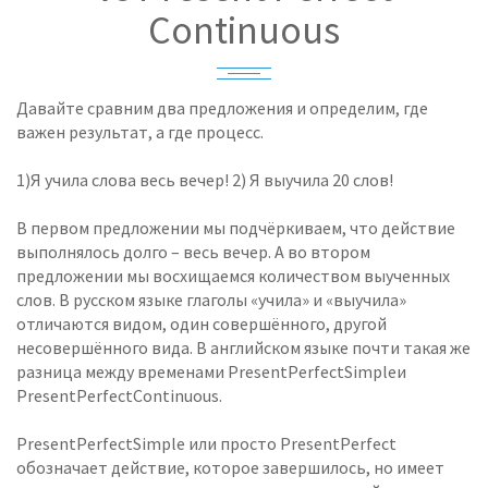
Continuous
Давайте сравним два предложения и определим, где
важен результат, а где процесс.
1)Я учила слова весь вечер! 2) Я выучила 20 слов!
В первом предложении мы подчёркиваем, что действие
выполнялось долго – весь вечер. А во втором
предложении мы восхищаемся количеством выученных
слов. В русском языке глаголы «учила» и «выучила»
отличаются видом, один совершённого, другой
несовершённого вида. В английском языке почти такая же
разница между временами PresentPerfectSimpleи
PresentPerfectContinuous.
PresentPerfectSimple или просто PresentPerfect
обозначает действие, которое завершилось, но имеет