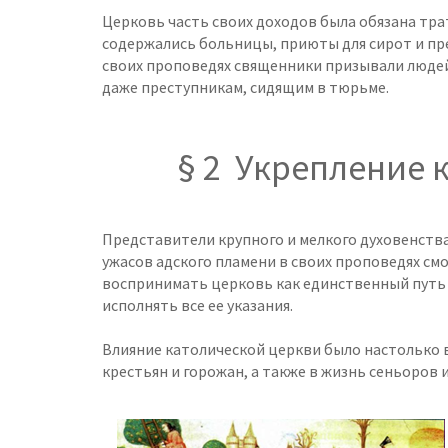
Церковь часть своих доходов была обязана тра
содержались больницы, приюты для сирот и пре
своих проповедях священники призывали люде
даже преступникам, сидящим в тюрьме.
§ 2 Укрепление 
Представители крупного и мелкого духовенств
ужасов адского пламени в своих проповедях см
воспринимать церковь как единственный путь 
исполнять все ее указания.
Влияние католической церкви было настолько в
крестьян и горожан, а также в жизнь сеньоров 