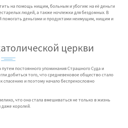
тить на помощь нищим, больным и убогим: на её деньги
старелых людей, а также ночлежки для бездомных. В
й помогать деньгами и продуктами неимущим, нищим и
католической церкви
а путем постоянного упоминания Страшного Суда и
огли добиться того, что средневековое общество стало
к спасению и поэтому начало беспрекословно
елико, что она стала вмешиваться не только в жизнь
и даже королей.