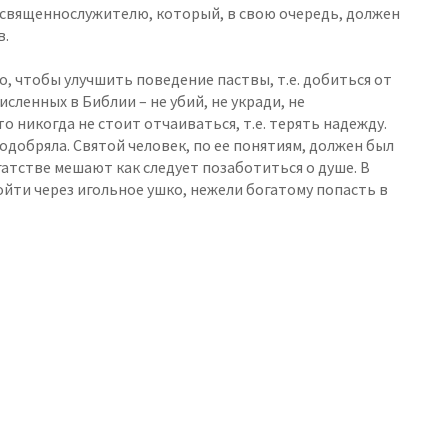
ах священнослужителю, который, в свою очередь, должен
в.
 чтобы улучшить поведение паствы, т.е. добиться от
сленных в Библии – не убий, не укради, не
о никогда не стоит отчаиваться, т.е. терять надежду.
добряла. Святой человек, по ее понятиям, должен был
гатстве мешают как следует позаботиться о душе. В
ойти через игольное ушко, нежели богатому попасть в