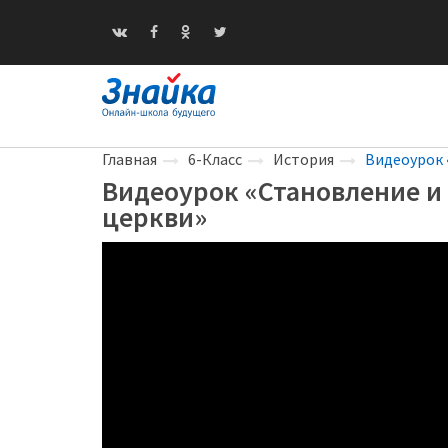
Главная
6-Класс
История
Видеоурок 
Видеоурок «Становление и
церкви»