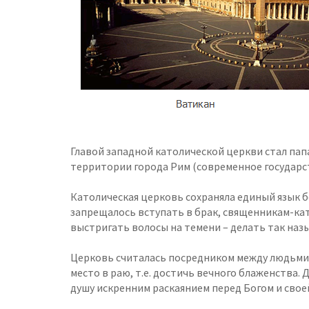
Главой западной католической церкви стал папа
территории города Рим (современное государс
Католическая церковь сохраняла единый язык б
запрещалось вступать в брак, священникам-ка
выстригать волосы на темени – делать так наз
Церковь считалась посредником между людьми и
место в раю, т.е. достичь вечного блаженства.
душу искренним раскаянием перед Богом и свое