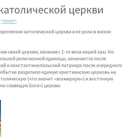
 католической церкви
креплении католической церкви и её роли в жизни
 своей церкви, начиная с 1-го века нашей эры. Но
тельной религиозной единицы, начинается после
ский и константинопольский патриарх после очередного
 событие разделило единую христианскую церковь на
атолическую (что значит «всемирную») и восточную
но славящую Бога») церкви.