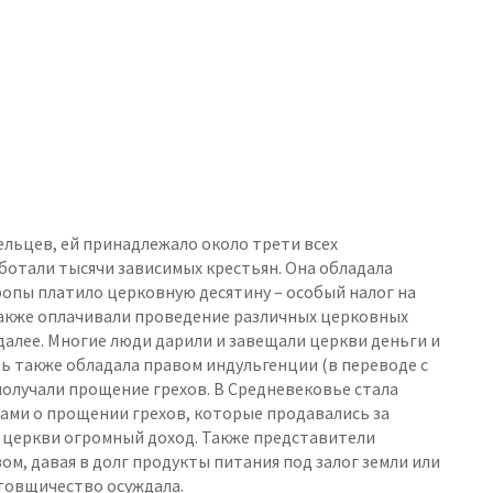
ельцев, ей принадлежало около трети всех
ботали тысячи зависимых крестьян. Она обладала
опы платило церковную десятину – особый налог на
также оплачивали проведение различных церковных
 далее. Многие люди дарили и завещали церкви деньги и
ь также обладала правом индульгенции (в переводе с
получали прощение грехов. В Средневековье стала
ами о прощении грехов, которые продавались за
а церкви огромный доход. Также представители
м, давая в долг продукты питания под залог земли или
товщичество осуждала.