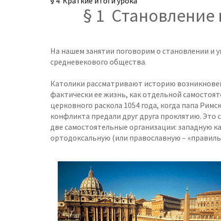
§ 4 Краткие итоги урока
§ 1 Становление
На нашем занятии поговорим о становлении и у
средневекового общества.
Католики рассматривают историю возникновения
фактически ее жизнь, как отдельной самостоя
церковного раскола 1054 года, когда папа Рим
конфликта предали друг друга проклятию. Это
две самостоятельные организации: западную к
ортодоксальную (или православную – «правиль