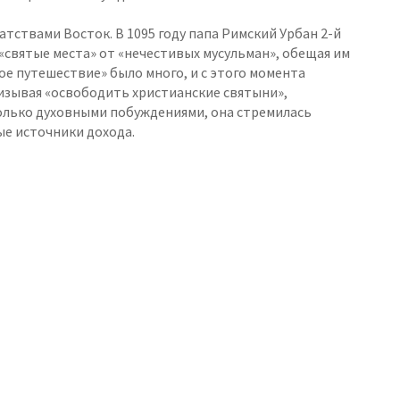
тствами Восток. В 1095 году папа Римский Урбан 2-й
святые места» от «нечестивых мусульман», обещая им
ое путешествие» было много, и с этого момента
изывая «освободить христианские святыни»,
олько духовными побуждениями, она стремилась
е источники дохода.