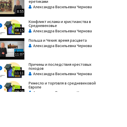
еретиками
Александра Васильевна Чернова
8:55
Конфликт ислама и христианства в
Средневековье
08:15
Александра Васильевна Чернова
Польша и Чехия: время расцвета
Александра Васильевна Чернова
11:07
Причины и последствия крестовых
походов
11:11
Александра Васильевна Чернова
Ремесло и торговля в средневековой
Европе
09:28
Александра Васильевна Чернова
Средневековая Англия: от
нормандского завоевания к
парламенту
Александра Васильевна Чернова
12:27
Средневековая Франция: Капетинги,