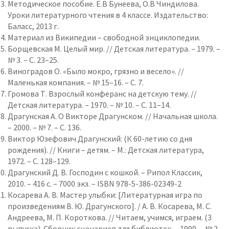
Методическое пособие. Е.В Бунеева, О.В Чиндилова.
Уроки литературного чтения в 4 классе. Издательство:
Баласс, 2013 г.
Материал из Википедии – свободной энциклопедии.
Борщевская М. Целый мир. // Детская литература. – 1979. –
№ 3. – С. 23–25.
Виноградов О. «Было мокро, грязно и весело». //
Маленькая компания. – № 15–16. – С. 7.
Громова Т. Взрослый конферанс на детскую тему. //
Детская литература. – 1970. – № 10. – С. 11–14.
Драгунская А. О Викторе Драгунском. // Начальная школа.
– 2000. – № 7. – С. 136.
Виктор Юзефович Драгунский: (К 60-летию со дня
рождения). // Книги – детям. – М.: Детская литература,
1972. – С. 128–129.
Драгунский Д. В. Господин с кошкой. – Рипол Классик,
2010. – 416 с. – 7000 экз. – ISBN 978-5-386-02349-2
Косарева А. В. Мастер улыбки: [Литературная игра по
произведениям В. Ю. Драгунского]. / А. В. Косарева, М. С.
Андреева, М. П. Короткова. // Читаем, учимся, играем. (3
выпуска). Сборник сценариев для библиотек. – 1999. – № 2.