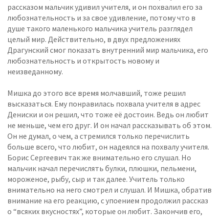
рассказом мальчик удивил учителя, и он похвалил его за
любознательность и за свое удивление, потому что в
душе такого маленького мальчика учитель разглядел
целый мир. Действительно, в двух предложениях
Драгунский смог показать внутренний мир мальчика, его
любознательность и открытость новому и
неизведанному.
Мишка до этого все время молчавший, тоже решил
высказаться. Ему понравилась похвала учителя в адрес
Дениски и он решил, что тоже её достоин. Ведь он любит
не меньше, чем его друг. И он начал рассказывать об этом.
Он не думал, о чем, а стремился только перечислить
больше всего, что любит, он надеялся на похвалу учителя.
Борис Сергеевич так же внимательно его слушал. Но
мальчик начал перечислять булки, плюшки, пельмени,
мороженое, рыбу, сыр и так далее. Учитель только
внимательно на него смотрел и слушал. И Мишка, обратив
внимание на его реакцию, с упоением продолжил рассказ
о “всяких вкусностях”, которые он любит. Закончив его,