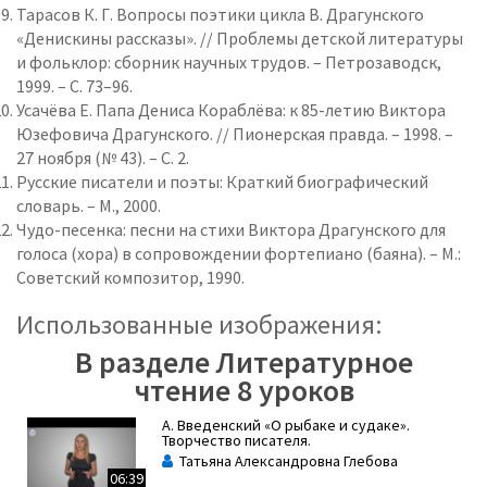
Тарасов К. Г. Вопросы поэтики цикла В. Драгунского
«Денискины рассказы». // Проблемы детской литературы
и фольклор: сборник научных трудов. – Петрозаводск,
1999. – С. 73–96.
Усачёва Е. Папа Дениса Кораблёва: к 85-летию Виктора
Юзефовича Драгунского. // Пионерская правда. – 1998. –
27 ноября (№ 43). – С. 2.
Русские писатели и поэты: Краткий биографический
словарь. – М., 2000.
Чудо-песенка: песни на стихи Виктора Драгунского для
голоса (хора) в сопровождении фортепиано (баяна). – М.:
Советский композитор, 1990.
Использованные изображения:
В разделе Литературное
чтение 8 уроков
А. Введенский «О рыбаке и судаке».
Творчество писателя.
Татьяна Александровна Глебова
06:39