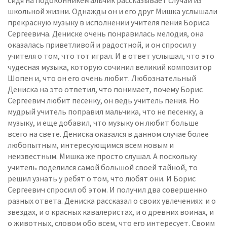
сидя на подоконникеМальчик рассказывает случай из
школьной жизни. Однажды он и его друг Мишка услышали
прекрасную музыку в исполнении учителя пения Бориса
Сергеевича. Дениске очень понравилась мелодия, она
оказалась приветливой и радостной, и он спросил у
учителя о том, что тот играл. И в ответ услышал, что это
чудесная музыка, которую сочинил великий композитор
Шопен и, что он его очень любит. Любознательный
Дениска на это ответил, что понимает, почему Борис
Сергеевич любит песенку, он ведь учитель пения. Но
мудрый учитель поправил мальчика, что не песенку, а
музыку, и еще добавил, что музыку он любит больше
всего на свете. Дениска оказался в данном случае более
любопытным, интересующимся всем новым и
неизвестным. Мишка же просто слушал. А поскольку
учитель поделился самой большой своей тайной, то
решил узнать у ребят о том, что любят они. И Борис
Сергеевич спросил об этом. И получил два совершенно
разных ответа. Дениска рассказал о своих увлечениях: и о
звездах, и о красных кавалеристах, и о древних воинах, и
о животных, словом обо всем, что его интересует. Своим