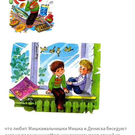
что любит Мишкамальчишки Мишка и Дениска беседуют