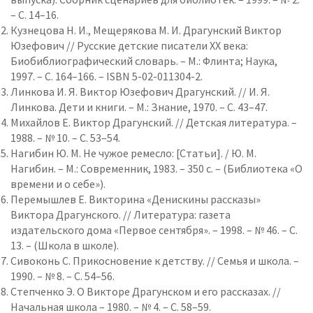
– С. 14–16.
Кузнецова Н. И., Мещерякова М. И. Драгунский Виктор
Юзефович // Русские детские писатели ХХ века:
Биобиблиографический словарь. – М.: Флинта; Наука,
1997. – С. 164–166. – ISBN 5-02-011304-2.
Линкова И. Я. Виктор Юзефович Драгунский. // И. Я.
Линкова. Дети и книги. – М.: Знание, 1970. – С. 43–47.
Михайлов Е. Виктор Драгунский. // Детская литература. –
1988. – № 10. – С. 53–54.
Нагибин Ю. М. Не чужое ремесло: [Статьи]. / Ю. М.
Нагибин. – М.: Современник, 1983. – 350 c. – (Библиотека «О
времени и о себе»).
Перемышлев Е. Викторина «Денискины рассказы»
Виктора Драгунского. // Литература: газета
издательского дома «Первое сентября». – 1998. – № 46. – С.
13. – (Школа в школе).
Сивоконь С. Прикосновение к детству. // Семья и школа. –
1990. – № 8. – С. 54–56.
Степченко Э. О Викторе Драгунском и его рассказах. //
Начальная школа – 1980. – № 4. – С. 58–59.