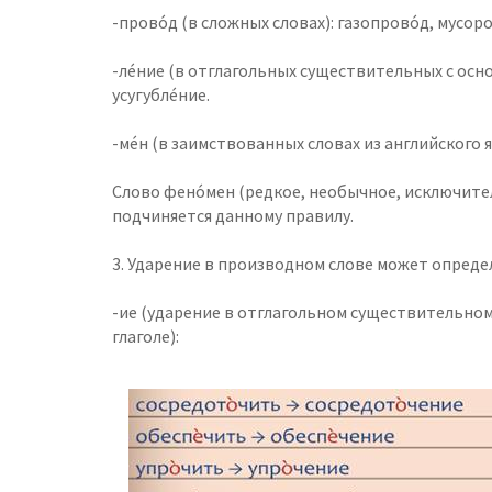
-прово́д (в сложных словах): газопрово́д, мусор
-ле́ние (в отглагольных существительных с осно
усугубле́ние.
-ме́н (в заимствованных словах из английского я
Слово фено́мен (редкое, необычное, исключите
подчиняется данному правилу.
3. Ударение в производном слове может опреде
-ие (ударение в отглагольном существительно
глаголе):