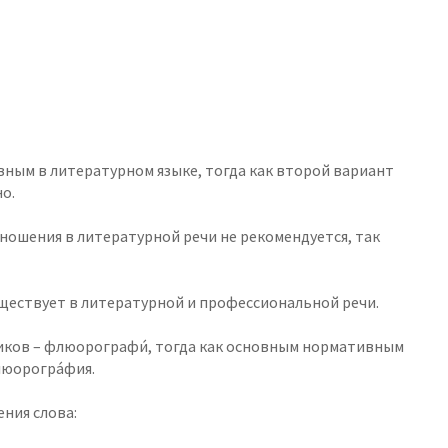
ным в литературном языке, тогда как второй вариант
о.
зношения в литературной речи не рекомендуется, так
ществует в литературной и профессиональной речи.
едиков – флюорографи́, тогда как основным нормативным
люорогра́фия.
ения слова: