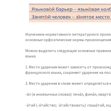
Изучением нормативного литературного произно
основные орфоэпические нормы произношения с
Можно выделить следующие основные правила п
языка:
1. Место ударения может зависеть от происхож
французского языка, сохраняет ударение на после
2. Место ударения в слове может определяться 
-а́л (в иноязычных словах): пена́л, фина́л, кварта́
-а́тай (-а́тайство; -а́тайствовать): глаша́тай, х