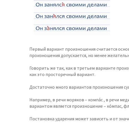
Первый вариант произношения считается основ
произношения допускается, но менее желательн
Говорить же так, как в третьем варианте прои
как это просторечный вариант.
Достаточно много вариантов произношения су
Например, в речи моряков – компа́с , в речи м
вариантом является произношение – ко́мпас, ф
Постановка ударения может зависеть и от знач