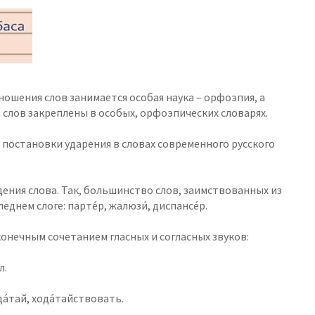
шения слов занимается особая наука – орфоэпия, а
лов закреплены в особых, орфоэпических словарях.
остановки ударения в словах современного русского
дения слова. Так, большинство слов, заимствованных из
днем слоге: парте́р, жалюзи́, диспансе́р.
конечным сочетанием гласных и согласных звуков:
л.
ода́тай, хода́тайствовать.