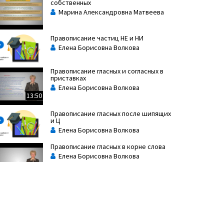
собственных
Марина Александровна Матвеева
Правописание частиц НЕ и НИ
Елена Борисовна Волкова
Правописание гласных и согласных в
приставках
Елена Борисовна Волкова
13:50
Правописание гласных после шипящих
и Ц
Елена Борисовна Волкова
Правописание гласных в корне слова
Елена Борисовна Волкова
12:23
Правописание местоимений и
особенности их употребления
Марина Александровна Матвеева
7:56