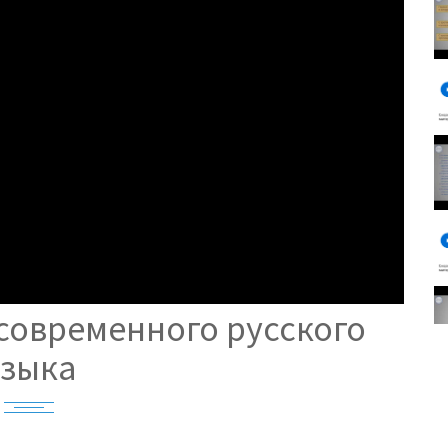
 современного русского
языка