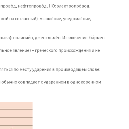
опрово́д, нефтепрово́д, НО: электропро́вод.
вой на согласный): мышле́ние, уведомле́ние,
зыка): полисме́н, джентльме́н. Исключение: ба́рмен.
льное явление) – греческого происхождения и не
ляться по месту ударения в производящем слове:
м обычно совпадает с ударением в однокоренном