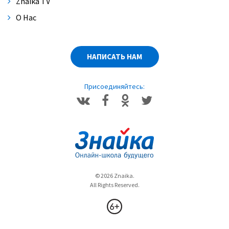
Znaika TV
Марина Александровна Матвеева
О Нас
Правописание суффиксов имен
прилагательных
Марина Александровна Матвеева
НАПИСАТЬ НАМ
Произношение согласных перед гласным Е
Марина Александровна Матвеева
Присоединяйтесь:
Разделительные Ъ и Ь. Употребление Ь в
словах разных частей речи после шипящих
Употребление Ь для обозначения мягкости
согласных
13:07
Елена Борисовна Волкова
Слитное, дефисное и раздельное
написание наречий
Марина Александровна Матвеева
© 2026 Znaika.
9:39
All Rights Reserved.
Слитное и раздельное написание частиц
Марина Александровна Матвеева
8:00