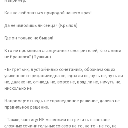
Например:
Как не любоваться природой нашего края!
Да не изволишь ли сенца? (Крылов)
Где он только не бывал!
Кто не проклинал станционных смотрителей, кто с ними
не бранился? (Пушкин)
- В-третьих, в устойчивых сочетаниях, обозначающих
усиленное отрицание:едва не, едва ли не, чуть не, чуть ли
не, далеко не, отнюдь не, вовсе не, вряд ли не, ничуть не,
нисколько не.
Например: отнюдь не справедливое решение, далеко не
правильное решение.
- Также, частицу НЕ мы можем встретить в составе
сложных сочинительных союзов не то, не то - не то, не