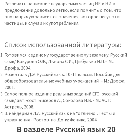
Различать написание неударяемых частиц НЕ и НИ в
предложении довольно легко, если помнить о том, что
оно напрямую зависит от значения, которое несут эти
частицы, и случаи их употребления.
Список использованной литературы:
Готовимся к единому государственному экзамену: Русский
язык/ Вакурова О.Ф., Львова С.И., Цыбулько И.П.– М.:
Дрофа, 2004.
Розенталь Д.Э. Русский язык. 10-11 классы: Пособие для
общеобразовательных учебных учреждений. – М.: Дрофа,
2001.
Самое полное издание реальных заданий ЕГЭ: русский
язык/ авт.-сост. Бисеров А., Соколова Н.В. - М.: АСТ:
Астрель, 2008.
Шнайдерман Л.А. Русский язык на "отлично". Тесты и
упражнения.- Ростов-на-Дону: Феникс, 2004.
В разделе Русский язык 20