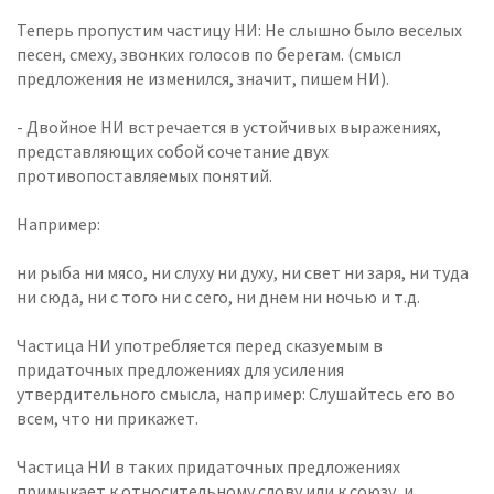
Теперь пропустим частицу НИ: Не слышно было веселых
песен, смеху, звонких голосов по берегам. (смысл
предложения не изменился, значит, пишем НИ).
- Двойное НИ встречается в устойчивых выражениях,
представляющих собой сочетание двух
противопоставляемых понятий.
Например:
ни рыба ни мясо, ни слуху ни духу, ни свет ни заря, ни туда
ни сюда, ни с того ни с сего, ни днем ни ночью и т.д.
Частица НИ употребляется перед сказуемым в
придаточных предложениях для усиления
утвердительного смысла, например: Слушайтесь его во
всем, что ни прикажет.
Частица НИ в таких придаточных предложениях
примыкает к относительному слову или к союзу, и