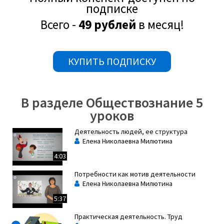
подписке
деятельности. Обычно по способу осуществления
выделяют духовную и практическую деятельности.
Всего -
49 рублей
в месяц!
КУПИТЬ ПОДПИСКУ
В разделе Обществознание 5
уроков
Деятельность людей, ее структура
Елена Николаевна Милютина
4:03
Практическая деятельностьнаправлена на
преобразование реальных объектов природы и
Потребности как мотив деятельности
общества.
Елена Николаевна Милютина
5:37
Ее подвидами являются:
Практическая деятельность. Труд