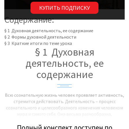
КУПИТЬ ПОДПИСКУ
Содержание:
§ 1 Духовная деятельность, ее содержание
§ 2 Формы духовной деятельности
§ 3 Краткие итоги по теме урока
§ 1 Духовная
деятельность, ее
содержание
Всю сознательную жизнь человек проявляет активность,
стремится действовать. Деятельность – процесс
сознательного и целесообразного изменения человеком
мира и самого себя. Она весьма разнообразна,
охватывает различные сферы жизни общества.
Полный конспект доступен по
Существуют различные классификации видов