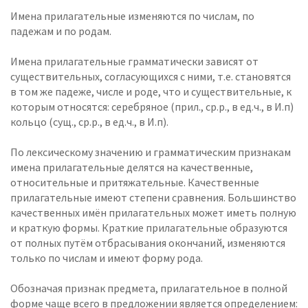
Имена прилагательные изменяются по числам, по
падежам и по родам.
Имена прилагательные грамматически зависят от
существительных, согласующихся с ними, т.е. становятся
в том же падеже, числе и роде, что и существительные, к
которым относятся: серебряное (прил., ср.р., в ед.ч., в И.п)
кольцо (сущ., ср.р., в ед.ч., в И.п).
По лексическому значению и грамматическим признакам
имена прилагательные делятся на качественные,
относительные и притяжательные. Качественные
прилагательные имеют степени сравнения. Большинство
качественных имён прилагательных может иметь полную
и краткую формы. Краткие прилагательные образуются
от полных путём отбрасывания окончаний, изменяются
только по числам и имеют форму рода.
Обозначая признак предмета, прилагательное в полной
форме чаще всего в предложении является определением: