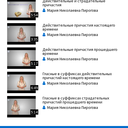
Действительные и страдательные
причастия
Мария Николаевна Пирогова
5:54
Действительные причастия настоящего
времени
Мария Николаевна Пирогова
3:35
Действительные причастия прошедшего
времени
Мария Николаевна Пирогова
5:17
Гласные в суффиксах действительных
причастий настоящего времени
Мария Николаевна Пирогова
6:49
Гласные в суффиксах страдательных
причастий прошедшего времени
Мария Николаевна Пирогова
5:14
Морфологические признаки глагола у
причастия