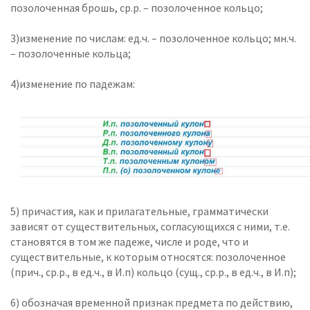
позолоченная брошь, ср.р. – позолоченное кольцо;
3)изменение по числам: ед.ч. – позолоченное кольцо; мн.ч.
– позолоченные кольца;
4)изменение по падежам:
5) причастия, как и прилагательные, грамматически
зависят от существительных, согласующихся с ними, т.е.
становятся в том же падеже, числе и роде, что и
существительные, к которым относятся: позолоченное
(прич., ср.р., в ед.ч., в И.п) кольцо (сущ., ср.р., в ед.ч., в И.п);
6) обозначая временной признак предмета по действию,