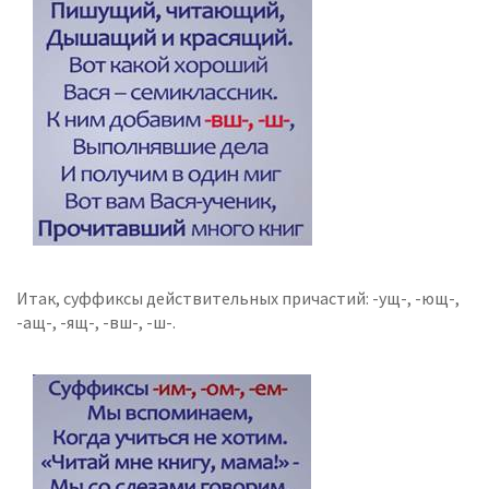
Итак, суффиксы действительных причастий: -ущ-, -ющ-,
-ащ-, -ящ-, -вш-, -ш-.