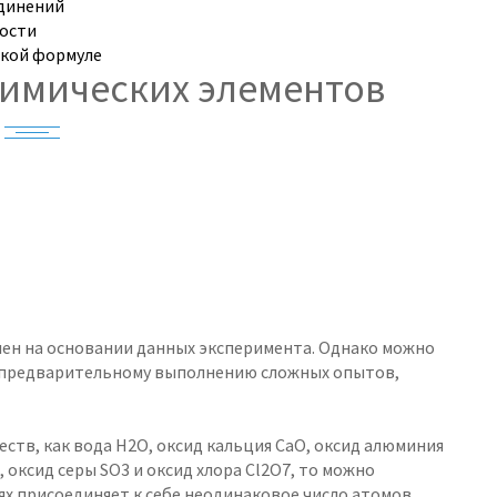
единений
ности
ской формуле
химических элементов
влен на основании данных эксперимента. Однако можно
к предварительному выполнению сложных опытов,
ств, как вода H2O, оксид кальция СаО, оксид алюминия
 оксид серы SО3 и оксид хлора Cl2О7, то можно
иях присоединяет к себе неодинаковое число атомов