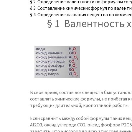
§ 2 Определение валентности по формулам со
§ 3 Составление химических формул по валент
§ 4 Определение названия вещества по химиче
§ 1 Валентность 
В свое время, состав всех веществ был устано
составлять химические формулы, не прибегая 
требующих длительной, кропотливой работы.
Если сравнить между собой формулы таких веще
Al2O3, оксид углерода СО2, оксид фосфора Р2О5,
заметить, что кислород во всех этих соединен