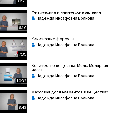
09:51
Физические и химические явления
Надежда Инсафовна Волкова
6:16
Химические формулы
Надежда Инсафовна Волкова
7:39
Количество вещества. Моль. Молярная
масса
Надежда Инсафовна Волкова
10:32
Массовая доля элементов в веществах
Надежда Инсафовна Волкова
9:43
Относительная атомная и
молекулярная массы
Надежда Инсафовна Волкова
7:55