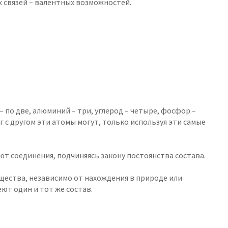
 связей – валентных возможностей.
– по две, алюминий – три, углерод – четыре, фосфор –
уг с другом эти атомы могут, только используя эти самые
т соединения, подчиняясь закону постоянства состава.
щества, независимо от нахождения в природе или
еют один и тот же состав.