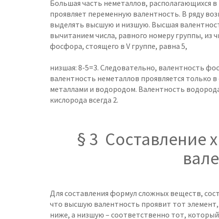
Большая часть неметаллов, располагающихся в 
проявляет переменную валентность. В ряду во
выделять высшую и низшую. Высшая валентност
вычитанием числа, равного номеру группы, из 
фосфора, стоящего в V группе, равна 5,
низшая: 8-5=3. Следовательно, валентность фос
валентность неметаллов проявляется только в с
металлами и водородом. Валентность водорода 
кислорода всегда 2.
§ 3 Составление 
вал
Для составления формул сложных веществ, сост
что высшую валентность проявит тот элемент,
ниже, а низшую – соответственно тот, который