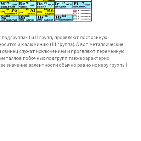
подгруппах I и II групп, проявляют постоянную
осится и к алюминию (III группа). А вот металлические
 и свинец служат исключением и проявляют переменную
х металлов побочных подгрупп также характерно
ее значение валентности обычно равно номеру группы!