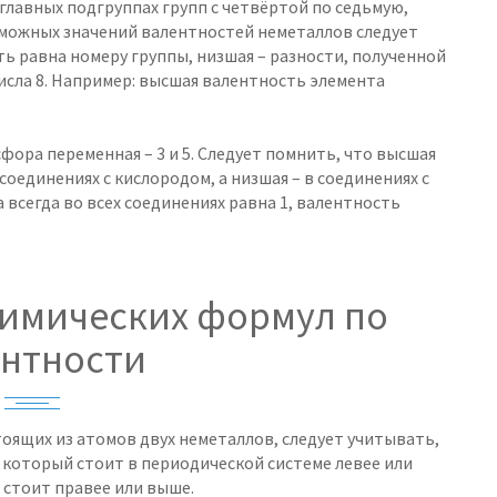
главных подгруппах групп с четвёртой по седьмую,
зможных значений валентностей неметаллов следует
ь равна номеру группы, низшая – разности, полученной
числа 8. Например: высшая валентность элемента
фора переменная – 3 и 5. Следует помнить, что высшая
оединениях с кислородом, а низшая – в соединениях с
всегда во всех соединениях равна 1, валентность
химических формул по
ентности
оящих из атомов двух неметаллов, следует учитывать,
 который стоит в периодической системе левее или
 стоит правее или выше.