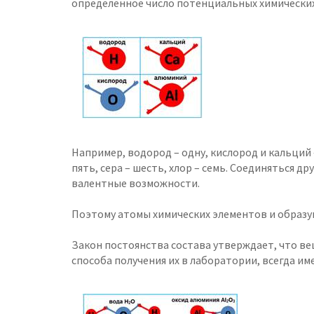
определенное число потенциальных химических
Например, водород – одну, кислород и кальций 
пять, сера – шесть, хлор – семь. Соединяться др
валентные возможности.
Поэтому атомы химических элементов и образую
Закон постоянства состава утверждает, что ве
способа получения их в лаборатории, всегда им