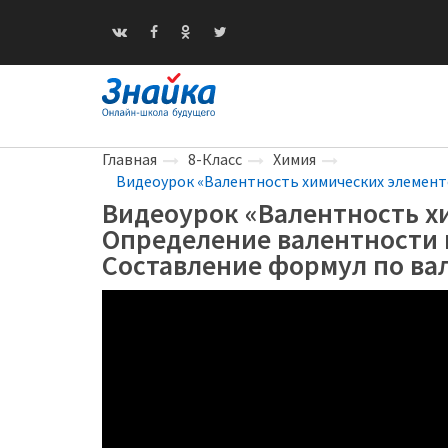
Главная
8-Класс
Химия
Видеоурок «Валентность химических элемент
Видеоурок «Валентность х
Определение валентности 
Составление формул по ва