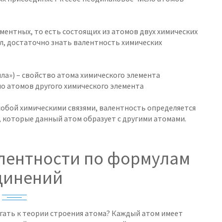
ментных, то есть состоящих из атомов двух химических
л, достаточно знать валентность химических
ила») – свойство атома химического элемента
о атомов другого химического элемента
собой химическими связями, валентность определяется
, которые данный атом образует с другими атомами.
алентности по формулам
динений
егать к теории строения атома? Каждый атом имеет