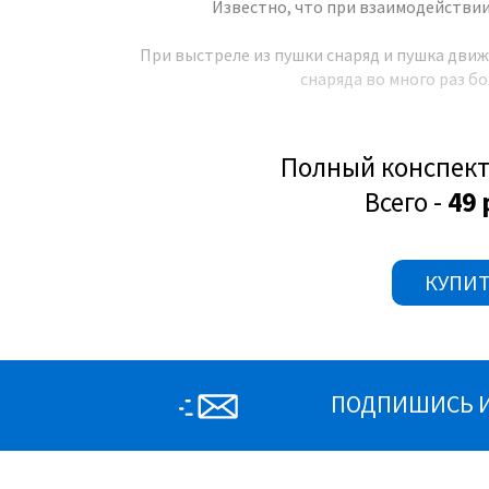
Известно, что при взаимодействии
При выстреле из пушки снаряд и пушка дви
снаряда во много раз б
Полный конспект
Всего -
49 
КУПИТ
Почему скорости движения
Рассм
ПОДПИШИСЬ И 