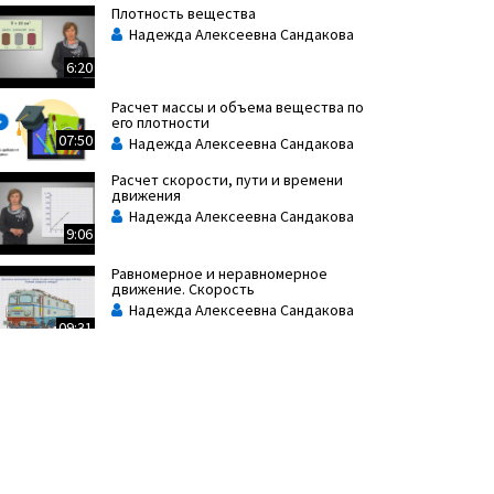
Плотность вещества
Надежда Алексеевна Сандакова
6:20
Расчет массы и объема вещества по
его плотности
07:50
Надежда Алексеевна Сандакова
Расчет скорости, пути и времени
движения
Надежда Алексеевна Сандакова
9:06
Равномерное и неравномерное
движение. Скорость
Надежда Алексеевна Сандакова
09:31
Взаимодействие тел
Надежда Алексеевна Сандакова
03:12
Инерция
Надежда Алексеевна Сандакова