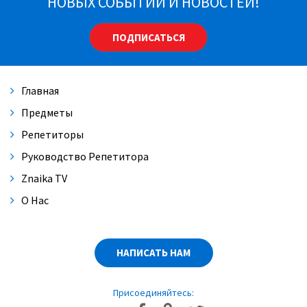
НОВЫХ СОБЫТИЙ И НОВОСТЕЙ!
Александра Васильевна Чернова
07:38
ПОДПИСАТЬСЯ
Главная
Предметы
Репетиторы
Руководство Репетитора
Znaika TV
О Нас
НАПИСАТЬ НАМ
Присоединяйтесь: