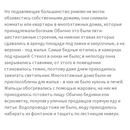
Но подавляющее большинство римлян не могли
обзавестись собственными домами, они снимали
комнаты или квартиры в многоэтажных домах, которые
принадлежали богачам. Обычно это были пяти-
шестиэтажные строения, на нижних этажах которых
сдавались в аренду площади под лавки и закусочные, а на
верхних - под жилье. Самые бедные ютились в каморках
под крышей. Стекол в окнах не было; в непогоду окна
закрывались ставнями, от этого в помещении
становилось темно, поэтому даже днем приходилось
зажигать светильник. Многоэтажные дома были не
приспособлены для жилья – в них не было кухонь и печей.
Жильцы обогревались с помощью жаровен, на них же
приходилось готовить пищу. Обычно бедняки ели
всухомятку, покупая у уличных продавцов горячую еду и
питье. Водопровода тоже не было, воду приходилось
набирать из фонтанов и тащить по лестницам наверх.