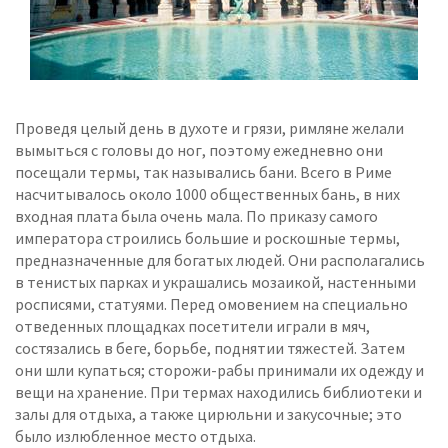
Проведя целый день в духоте и грязи, римляне желали
вымыться с головы до ног, поэтому ежедневно они
посещали термы, так назывались бани. Всего в Риме
насчитывалось около 1000 общественных бань, в них
входная плата была очень мала. По приказу самого
императора строились большие и роскошные термы,
предназначенные для богатых людей. Они располагались
в тенистых парках и украшались мозаикой, настенными
росписями, статуями. Перед омовением на специально
отведенных площадках посетители играли в мяч,
состязались в беге, борьбе, поднятии тяжестей. Затем
они шли купаться; сторожи-рабы принимали их одежду и
вещи на хранение. При термах находились библиотеки и
залы для отдыха, а также цирюльни и закусочные; это
было излюбленное место отдыха.