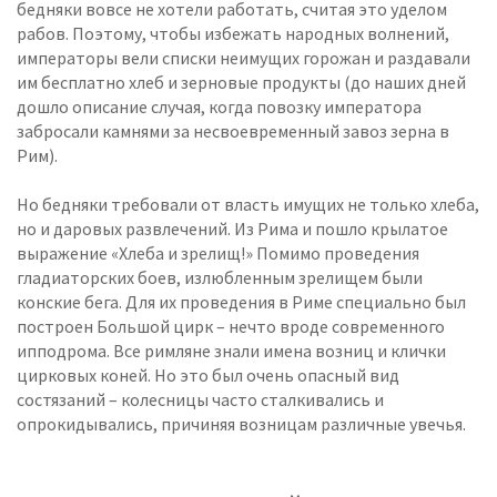
бедняки вовсе не хотели работать, считая это уделом
рабов. Поэтому, чтобы избежать народных волнений,
императоры вели списки неимущих горожан и раздавали
им бесплатно хлеб и зерновые продукты (до наших дней
дошло описание случая, когда повозку императора
забросали камнями за несвоевременный завоз зерна в
Рим).
Но бедняки требовали от власть имущих не только хлеба,
но и даровых развлечений. Из Рима и пошло крылатое
выражение «Хлеба и зрелищ!» Помимо проведения
гладиаторских боев, излюбленным зрелищем были
конские бега. Для их проведения в Риме специально был
построен Большой цирк – нечто вроде современного
ипподрома. Все римляне знали имена возниц и клички
цирковых коней. Но это был очень опасный вид
состязаний – колесницы часто сталкивались и
опрокидывались, причиняя возницам различные увечья.