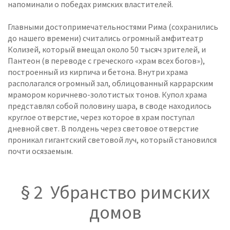
напоминали о победах римских властителей.
Главными достопримечательностями Рима (сохранились
до нашего времени) считались огромный амфитеатр
Колизей, который вмещал около 50 тысяч зрителей, и
Пантеон (в переводе с греческого «храм всех богов»),
построенный из кирпича и бетона. Внутри храма
располагался огромный зал, облицованный каррарским
мрамором коричнево-золотистых тонов. Купол храма
представлял собой половину шара, в своде находилось
круглое отверстие, через которое в храм поступал
дневной свет. В полдень через световое отверстие
проникал гигантский световой луч, который становился
почти осязаемым.
§ 2 Убранство римских
домов