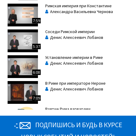
Римская империя при Константине
Александра Васильевна Чернова
7:59
Соседи Римской империи
Денис Алексеевич Лобанов
5:37
Установление империи в Риме
Денис Алексеевич Лобанов
6:08
В Риме при императоре Нероне
Денис Алексеевич Лобанов
7:09
Взятие Рима варварами
Александра Васильевна Чернова
07:21
ПОДПИШИСЬ И БУДЬ В КУРСЕ
«Вечный город» и его жители