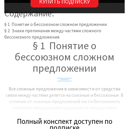
КУПИТЬ ПОДПИСКУ
Содержание:
§ 1 Понятие о бессоюзном сложном предложении
§ 2 Знаки препинания между частями сложного
бессоюзного предложения
§ 1 Понятие о
бессоюзном сложном
предложении
Все сложные предложения в зависимости от средства
связи между частями делятся на союзные и бессоюзные. В
отличие от союзных предложений части бессоюзного
сложного предложения соединяются посредством
интонации.
Полный конспект доступен по
подписке
Пример: