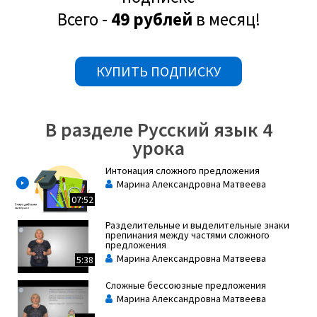
Всего -
49 рублей
в месяц!
[Солнце багряным кругом сползает к горизонту]; [в сизую
дымку закутывается тайга].
КУПИТЬ ПОДПИСКУ
[ ];[ ].
Бессоюзные сложные предложения отличаются особой
выразительностью: отсутствие союзов между частями
В разделе Русский язык 4
компенсируется интонацией, которая выражает
урока
смысловые отношения между частями предложения.
Именно та или иная интонация придает синтаксической
Интонация сложного предложения
конструкции «жизнь», диктует необходимость
Марина Александровна Матвеева
постановки определённых знаков препинания между
07:52
частями.
Разделительные и выделительные знаки
препинания между частями сложного
Интонация на письме обозначаетсяразнообразными
предложения
Марина Александровна Матвеева
пунктуационными знаками: запятой, точкой с запятой,
5:38
двоеточием, тире. Безусловно, эти знаки не могут
Сложные бессоюзные предложения
соответствовать интонационному богатству живой
Марина Александровна Матвеева
речи, но они помогают понять общий смысл фразы.