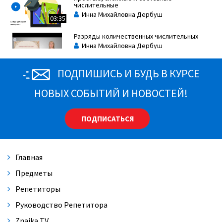
числительные
Инна Михайловна Дербуш
03:35
Разряды количественных числительных
Инна Михайловна Дербуш
4:02
ПОДПИШИСЬ И БУДЬ В КУРСЕ
Собирательные числительные
Инна Михайловна Дербуш
НОВЫХ СОБЫТИЙ И НОВОСТЕЙ!
4:38
ПОДПИСАТЬСЯ
Целые числительные
Инна Михайловна Дербуш
4:42
Главная
Предметы
Репетиторы
Руководство Репетитора
Znaika TV