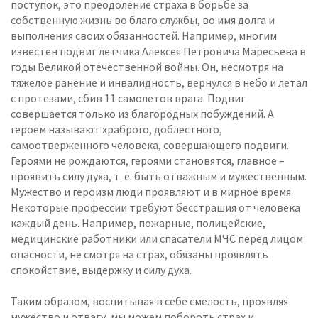
поступок, это преодоление страха в борьбе за
собственную жизнь во благо службы, во имя долга и
выполнения своих обязанностей. Например, многим
известен подвиг летчика Алексея Петровича Маресьева в
годы Великой отечественной войны. Он, несмотря на
тяжелое ранение и инвалидность, вернулся в небо и летал
с протезами, сбив 11 самолетов врага. Подвиг
совершается только из благородных побуждений. А
героем называют храброго, доблестного,
самоотверженного человека, совершающего подвиги.
Героями не рождаются, героями становятся, главное –
проявить силу духа, т. е. быть отважным и мужественным.
Мужество и героизм люди проявляют и в мирное время.
Некоторые профессии требуют бесстрашия от человека
каждый день. Например, пожарные, полицейские,
медицинские работники или спасатели МЧС перед лицом
опасности, не смотря на страх, обязаны проявлять
спокойствие, выдержку и силу духа.
Таким образом, воспитывая в себе смелость, проявляя
мужество и отвагу, мы можем побороть страх и