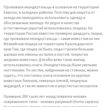
Проживали неандертальцы в основном на территории
Европы, в холодных районах. Поэтому для защиты от
холода им приходилось использовать одежду и
обогреваемые жилища. Не редко в качестве
естественных укрытий использовались пещеры. На
территории России известно примерно двадцать пещер,
где проживали неандертальцы – самая известная из них
Мезмайская пещера на территории Краснодарского
края.Там, где пещер не было, люди строили большие
шалаши или хижины из палок и костей, покрытых
шкурами животных. Для обогрева таких жилищ
использовались очаги. Неандертальцы были умелыми
охотниками. По костям, найденным на стоянках, можно
судить, что охотились они в основном на крупных
животных: бизонов, северных оленей, пещерных
медведей, а так же мамонтов и шерстистых носорогов.
Примерно 200 тысяч лет назад появился человек
современного типа – человек разумный (Homo sapiens).
Как свидетельствует археология, уже в то отдаленное