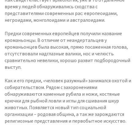
время у людей обнаруживались сходства с
представителями современных рас: европеоидами,
негроидами, монголоидами и австралоидами.
Предки современных европейцев получили название
кроманьонцы. В отличие от неандертальцев у
кроманьонцев была высокая, прямо посаженная голова,
отсутствовали надглазные валики, нос и челюсть
сравнительно невелики, хорошо развит подбородочный
выступ.
Как и его предки, «человек разумный» занимался охотой и
собирательством. Рядом с захоронениями
обнаруживаются каменные рубила и ножи, костяные
крючки для рыбной ловли и иглы для сшивания шкур
животных. Появляется новый тип социальной
организации – родовая община, а так же зарождаются
религиозные представления и первобытное искусство.