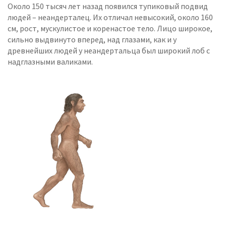
Около 150 тысяч лет назад появился тупиковый подвид
людей – неандерталец. Их отличал невысокий, около 160
см, рост, мускулистое и коренастое тело. Лицо широкое,
сильно выдвинуто вперед, над глазами, как и у
древнейших людей у неандертальца был широкий лоб с
надглазными валиками.