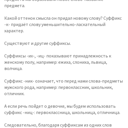
предмета.
Какой оттенок смысла он придал новому слову? Суффикс
-к- придаёт слову уменьшительно-ласкательный
характер.
Существуют и другие суффиксы.
Суффиксы -их-, -иц- показывают принадлежность к
женскому полу, например: ежиха, слониха, львица,
волчица.
Суффикс -ник- означает, что перед нами слова-предметы
мужского рода, например: первоклассник, школьник,
отличник.
А если речь пойдет о девочке, мы будем использовать
суффикс -ниц-: первоклассница, школьница, отличница.
Следовательно, благодаря суффиксам из одних слов