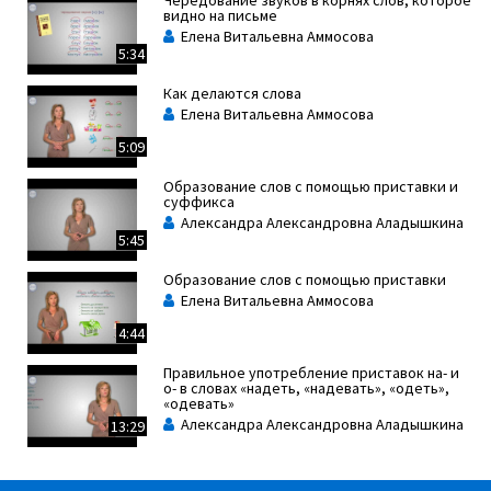
Чередование звуков в корнях слов, которое
видно на письме
Елена Витальевна Аммосова
5:34
Как делаются слова
Елена Витальевна Аммосова
5:09
Образование слов с помощью приставки и
суффикса
Александра Александровна Аладышкина
5:45
Образование слов с помощью приставки
Елена Витальевна Аммосова
4:44
Правильное употребление приставок на- и
о- в словах «надеть, «надевать», «одеть»,
«одевать»
Александра Александровна Аладышкина
13:29
Сложные слова из двух корней с буквой
соединительного гласного