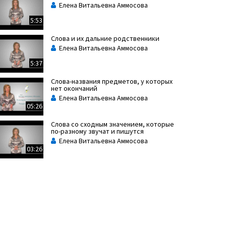
Елена Витальевна Аммосова
5:53
Слова и их дальние родственники
Елена Витальевна Аммосова
5:37
Слова-названия предметов, у которых
нет окончаний
Елена Витальевна Аммосова
05:26
Слова со сходным значением, которые
по-разному звучат и пишутся
Елена Витальевна Аммосова
03:26