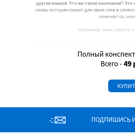
других языков. Что же такое окончание? Это 
слова, которая служит для связи слов в слово
изменяется, знач
Например: кино, пальто, к
Важно осознавать, что одинаковый внешний в
форме, т.е. не надо путать неизменяемые слов
Полный конспект
(стекло, лето, поле) и словами мужского 
Всего -
49 
Составим разные предложения со словом какаду
кон
КУПИТ
ПОДПИШИСЬ И 