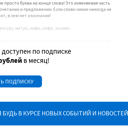
не просто буква на конце слова! Это изменяемая часть
сочетании и предложении. Если слово никак никогда не
ит, в нем нет окончания!
енгуру, метро, кафе, кофе, эскимо.
ид слов не означает, что они стоят в одной и той же
а со словами среднего рода, у которых есть окончания
 доступен по подписке
рода с нулевым окончанием (слон, верблюд, лось).
рублей
в месяц!
 и проверим: изменится ли что-нибудь у этого слова на
це или нет.
Ь ПОДПИСКУ
БУДЬ В КУРСЕ НОВЫХ СОБЫТИЙ И НОВОСТЕЙ