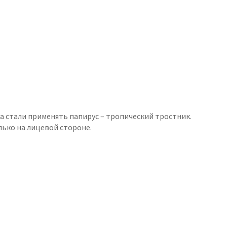
ма стали применять папирус – тропический тростник.
лько на лицевой стороне.