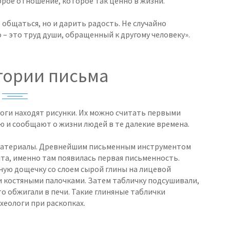
брое отношение, которое так ценно в жизни.
 общаться, но и дарить радость. Не случайно
 – это труд души, обращенный к другому человеку».
стории письма
оги находят рисунки. Их можно считать первыми
 и сообщают о жизни людей в те далекие времена.
 материалы. Древнейшим письменным инструментом
пта, именно там появилась первая письменность.
ную дощечку со слоем сырой глины на лицевой
и костяными палочками. Затем табличку подсушивали,
то обжигали в печи. Такие глиняные таблички
рхеологи при раскопках.