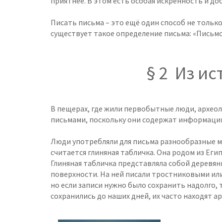
приятнее. В этом есть особая искренность и до
Писать письма – это ещё один способ не только
существует такое определение письма: «Письмо
§ 2 Из и
В пещерах, где жили первобытные люди, археол
письмами, поскольку они содержат информацию
Люди употребляли для письма разнообразные
считается глиняная табличка. Она родом из Еги
Глиняная табличка представляла собой деревян
поверхности. На ней писали тростниковыми ил
но если записи нужно было сохранить надолго, 
сохранились до наших дней, их часто находят а