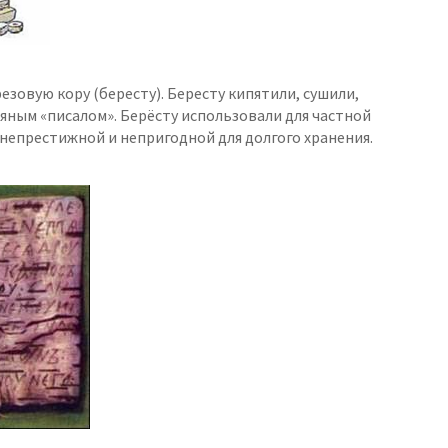
езовую кору (бересту). Бересту кипятили, сушили,
яным «писалом». Берёсту использовали для частной
ё непрестижной и непригодной для долгого хранения.