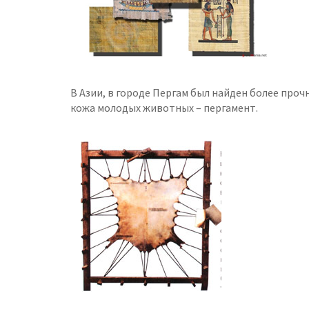
В Азии, в городе Пергам был найден более про
кожа молодых животных – пергамент.