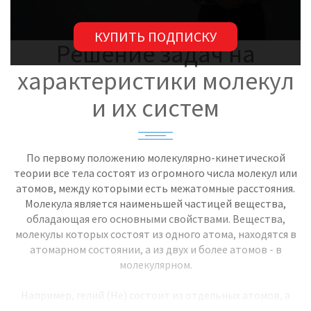
КУПИТЬ ПОДПИСКУ
Решение задач на
характеристики молекул
и их систем
По первому положению молекулярно-кинетической
теории все тела состоят из огромного числа молекул или
атомов, между которыми есть межатомные расстояния.
Молекула является наименьшей частицей вещества,
обладающая его основными свойствами. Вещества,
молекулы которых состоят из одного атома, находятся в
атомарном состоянии, а из двух и более атомов - в
молекулярном.
Например, гелий (Не) состоит из отдельных атомов, а
молекула кислорода (О2) – из двух атомов.