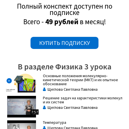
Полный конспект доступен по
подписке
Число атомов в молекуле может достигать десятки
частиц.Если два тела состоят из одного и того же числа
Всего -
49 рублей
в месяц!
атомов, то эти тела содержат одинаковое количество
вещества.
КУПИТЬ ПОДПИСКУ
Обозначается количество вещества греческой буквой ν
(ню), единицы измерения в системе СИ являются моль.
Один моль – это количества вещества, в котором
В разделе Физика 3 урока
содержится столько же молекул или атомов, сколько
атомов содержится в углероде массой 0,012 кг.
Основные положения молекулярно-
кинетической теории (МКТ) и их опытное
обоснование
Щеглова Светлана Павловна
Решение задач на характеристики молекул
и их систем
Щеглова Светлана Павловна
7:57
В 0,012 кг углерода содержится 6 · 1023 атомов.
Температура
Щеглова Светлана Павловна