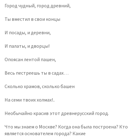
Город чудный, город древний,
Ты вместил в свои концы
И посады, и деревни,
И палаты, и дворцы!
Опоясан лентой пашен,
Весь пестреешь ты в садах…
Сколько храмов, сколько башен
На семи твоих холмах!..
Необычайно красив этот древнерусский город.
Что мы знаем о Москве? Когда она была построена? Кто
является основателем города? Какие