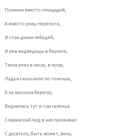
Полянки вместо площадей,
А вместо улиц-перелоги,
И стаи диких лебедей,
И рёв медведицы в берлоге,
Текла река в лесах, в лугах,
Ладьи скользили по теченью,
А на высоких берегах,
Виднелись тут и там селенья.
Славянский люд в них проживал
С десятого, быть может, века,