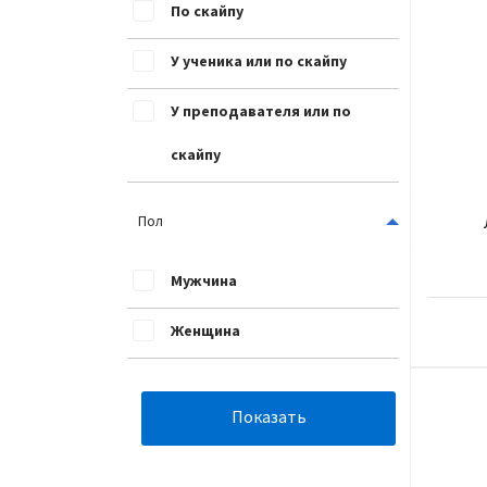
По скайпу
У ученика или по скайпу
У преподавателя или по
скайпу
Пол
Мужчина
Женщина
Показать